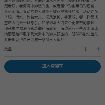
藏着兴奋的心情。喜静的游人只需拿本书歪斜在躺椅上听
潮看浪，看海湾中游艇飞驰；或者租个钓鱼竿钓钓螃蟹，
享尽闲适。喜动的游人难免不被花样繁多的水上活动弄花
了眼，滑水、划独木舟、玩风浪板、香蕉船，哪一样都诱
惑着人们去一试身手。如果想与大海来个更亲密的接触，
那就索性潜进五彩斑斓的海底去。海边还有一些淡水游泳
池那是给不敢下到大海中的游人预备的，既然不能与鱼儿
共舞那就把自己变成一条淡水人鱼吧！
数量
加入购物车