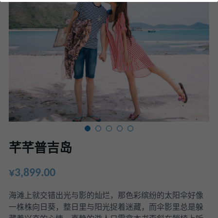
芊芊普吉岛
¥3,899.00
海滩上就交错出光与影的灿烂，那色彩缤纷的太阳伞好像
一株株向日葵，整日里与阳光捉着迷藏，而伞影里总是躲